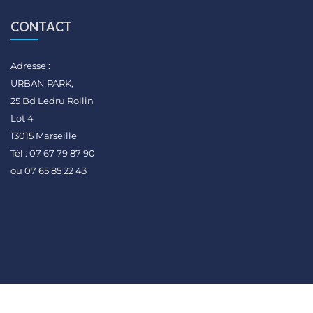
CONTACT
Adresse :
URBAN PARK,
25 Bd Ledru Rollin
Lot 4
13015 Marseille
Tél : 07 67 79 87 90
ou 07 65 85 22 43
Copyright ©2025 Manger Bio en Provence. Tous droits réservés.
Conçu et réalisé par Les Fontangeois.
Mentions légales